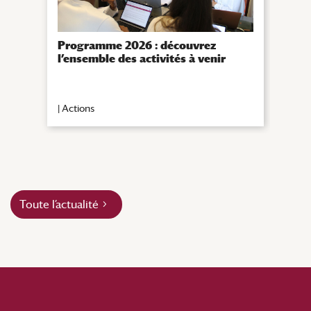
Programme 2026 : découvrez
Une 
l’ensemble des activités à venir
la s
|
Actions
|
Évè
Toute l’actualité