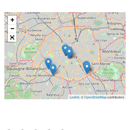
+
−
Leaflet
, ©
OpenStreetMap
contributors