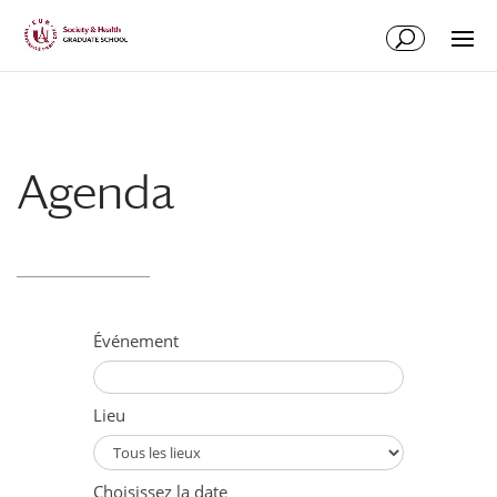
Aller
Aller
au
à
contenu
la
principal
navigation
Agenda
Événement
Lieu
Choisissez la date